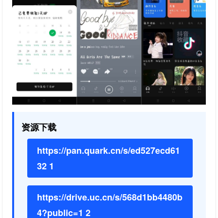
资源下载
https://pan.quark.cn/s/ed527ecd61
32 1
https://drive.uc.cn/s/568d1bb4480b
4?public=1 2