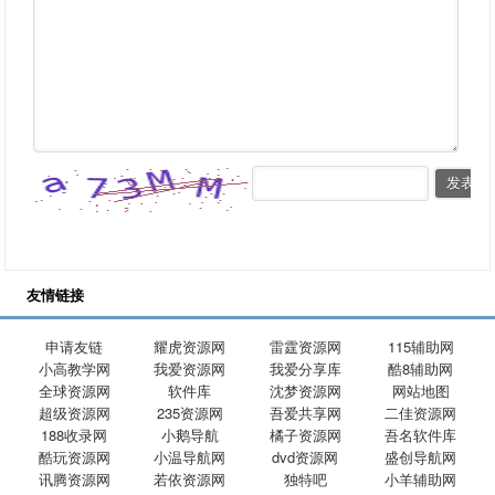
友情链接
申请友链
耀虎资源网
雷霆资源网
115辅助网
小高教学网
我爱资源网
我爱分享库
酷8辅助网
全球资源网
软件库
沈梦资源网
网站地图
超级资源网
235资源网
吾爱共享网
二佳资源网
188收录网
小鹅导航
橘子资源网
吾名软件库
酷玩资源网
小温导航网
dvd资源网
盛创导航网
讯腾资源网
若依资源网
独特吧
小羊辅助网