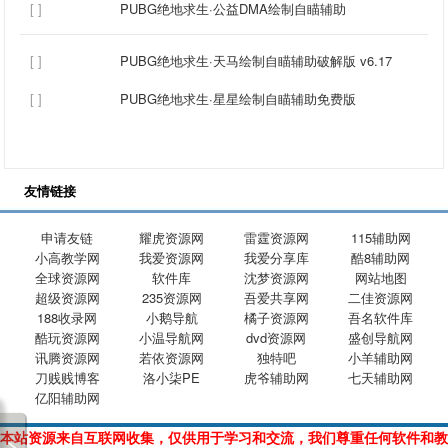
[ ]
PUBG绝地求生·公益DMA绘制自瞄辅助
[ ]
PUBG绝地求生·天马绘制自瞄辅助破解版 v6.17
[ ]
PUBG绝地求生·星星绘制自瞄辅助免费版
友情链接
申请友链
耀虎资源网
雷霆资源网
115辅助网
小高教学网
我爱资源网
我爱分享库
酷8辅助网
全球资源网
软件库
沈梦资源网
网站地图
超级资源网
235资源网
吾爱共享网
二佳资源网
188收录网
小鹅导航
橘子资源网
吾名软件库
酷玩资源网
小温导航网
dvd资源网
盛创导航网
讯腾资源网
若依资源网
独特吧
小羊辅助网
刀贱贱博客
洛小柒PE
虎爷辅助网
七天辅助网
亿阳辅助网
本站资源来自互联网收集，仅供用于学习和交流，我们尊重任何软件和教