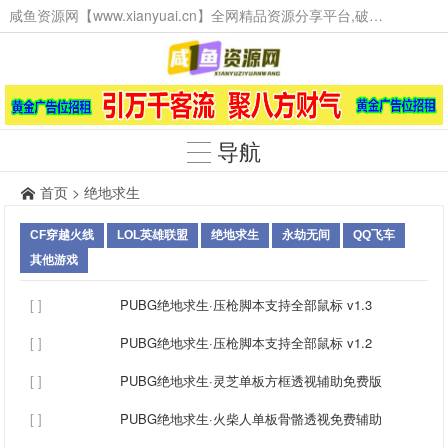
咸鱼资源网【www.xianyuai.cn】全网精品资源分享平台,破解软件,技术源码,火爆项目,工具辅助,这里无所不有。
导航
首页
>
绝地求生
CF穿越火线
LOL英雄联盟
绝地求生
永劫无间
QQ飞车
其他游戏
[ ]
PUBG绝地求生·压枪脚本支持全部鼠标 v1.3
[ ]
PUBG绝地求生·压枪脚本支持全部鼠标 v1.2
[ ]
PUBG绝地求生·灵芝单板方框透视辅助免费版
[ ]
PUBG绝地求生·火柴人单板骨骼透视免费辅助