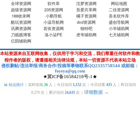
全球资源网
软件库
沈梦资源网
网站地图
超级资源网
235资源网
吾爱共享网
二佳资源网
188收录网
小鹅导航
橘子资源网
吾名软件库
酷玩资源网
小温导航网
dvd资源网
盛创导航网
讯腾资源网
若依资源网
独特吧
小羊辅助网
刀贱贱博客
洛小柒PE
虎爷辅助网
七天辅助网
亿阳辅助网
本站资源来自互联网收集，仅供用于学习和交流，我们尊重任何软件和教
程作者的版权，请遵循相关法律法规，本站一切资源不代表本站立场
2335758544
侵权删帖/违法举报/商务合作/投稿等
事物联系Q
Q
或
邮箱
：
foyeya@qq.com
★冀ICP备16584218号-1★
📊 站点统计
| 实时在线
26
人 | 今日访问
1,152
次 | 今日访客
435
人 | 昨日访问
详细数据 →
8,270
次 | 累计访问
24,635
次 |