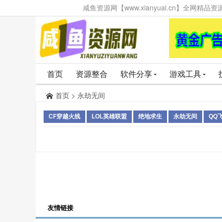
咸鱼资源网【www.xianyuai.cn】全网
首页
资源整合
软件分享
游戏工具
首页
>
永劫无间
CF穿越火线
LOL英雄联盟
绝地求生
永劫无间
QQ
友情链接