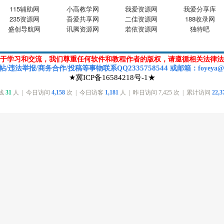
115辅助网
小高教学网
我爱资源网
我爱分享库
235资源网
吾爱共享网
二佳资源网
188收录网
盛创导航网
讯腾资源网
若依资源网
独特吧
于学习和交流，我们尊重任何软件和教程作者的版权，请遵循相关法律法
2335758544
帖/违法举报/商务合作/投稿等
事物联系Q
Q
或
邮箱
：foyeya@
★冀ICP备16584218号-1★
在线
31
人 | 今日访问
4,158
次 | 今日访客
1,181
人 | 昨日访问
7,425
次 | 累计访问
22,3