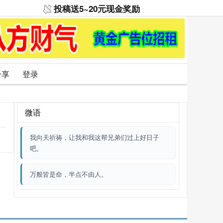
投稿送5~20元现金奖励
分享
登录
微语
我向天祈祷，让我和我这帮兄弟们过上好日子
吧。
万般皆是命，半点不由人。