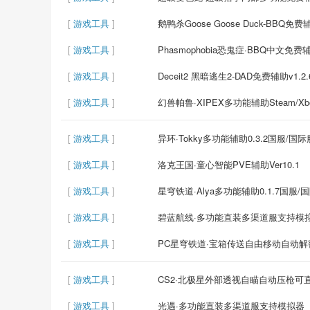
[
游戏工具
]
鹅鸭杀Goose Goose Duck-BBQ免费辅助
[
游戏工具
]
Phasmophobia恐鬼症·BBQ中文免费辅助
[
游戏工具
]
Deceit2 黑暗逃生2-DAD免费辅助v1.2.
[
游戏工具
]
幻兽帕鲁·XIPEX多功能辅助Steam/Xbo
[
游戏工具
]
异环·Tokky多功能辅助0.3.2国服/国际
[
游戏工具
]
洛克王国·童心智能PVE辅助Ver10.1
[
游戏工具
]
星穹铁道·Alya多功能辅助0.1.7国服/
[
游戏工具
]
碧蓝航线·多功能直装多渠道服支持模
[
游戏工具
]
PC星穹铁道·宝箱传送自由移动自动解密
[
游戏工具
]
CS2·北极星外部透视自瞄自动压枪可直播 
[
游戏工具
]
光遇·多功能直装多渠道服支持模拟器