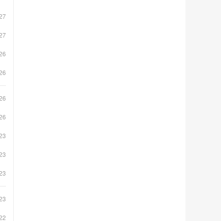
27
27
26
26
26
26
23
23
23
23
22