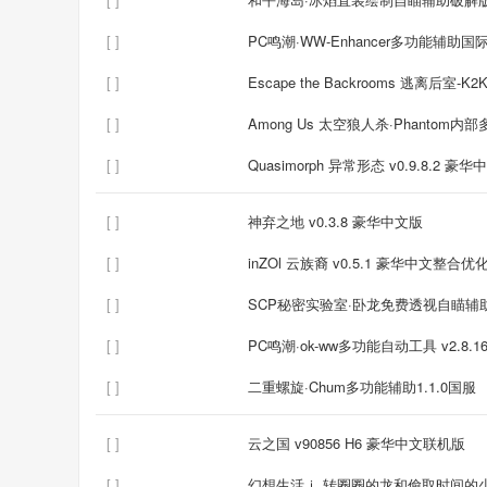
[ ]
PC鸣潮·WW-Enhancer多功能辅助国际服
[ ]
Escape the Backrooms 逃离后
[ ]
Among Us 太空狼人杀·Phantom内
[ ]
Quasimorph 异常形态 v0.9.8.2 豪
[ ]
神弃之地 v0.3.8 豪华中文版
[ ]
inZOl 云族裔 v0.5.1 豪华中文整合优
[ ]
SCP秘密实验室·卧龙免费透视自瞄辅助v
[ ]
PC鸣潮·ok-ww多功能自动工具 v2.8.1
[ ]
二重螺旋·Chum多功能辅助1.1.0国服
[ ]
云之国 v90856 H6 豪华中文联机版
[ ]
幻想生活ｉ 转圈圈的龙和偷取时间的少女 