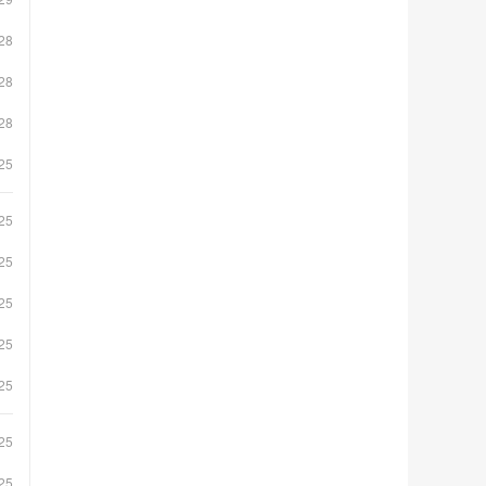
28
28
28
25
25
25
25
25
25
25
25