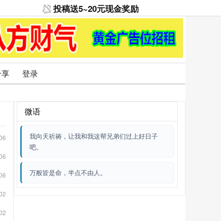
投稿送5~20元现金奖励
分享
登录
微语
我向天祈祷，让我和我这帮兄弟们过上好日子
06
吧。
06
万般皆是命，半点不由人。
06
02
02