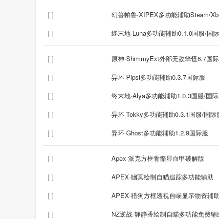
[ ]
幻兽帕鲁·XIPEX多功能辅助Steam/Xb
[ ]
终末地·Luna多功能辅助0.1.0国服/国
[ ]
原神·ShimmyExt外部无敌笨怪6.7国
[ ]
异环·Pipsi多功能辅助0.3.7国际服
[ ]
终末地·Alya多功能辅助1.0.3国服/国
[ ]
异环·Tokky多功能辅助0.3.1国服/国际
[ ]
异环·Ghost多功能辅助1.2.9国际服
[ ]
Apex·派克方框骨骼显血甲破解版
[ ]
APEX·幽冥绘制自瞄追踪多功能辅助
[ ]
APEX·猎狗方框透视自瞄显示物资辅
[ ]
NZ逆战·静静香绘制自瞄多功能免费辅