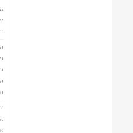
22
22
22
21
21
21
21
21
20
20
20