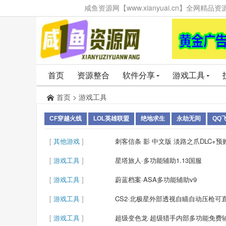
咸鱼资源网【www.xianyuai.cn】全网
首页
资源整合
软件分享
游戏工具
首页
>
游戏工具
CF穿越火线
LOL英雄联盟
绝地求生
永劫无间
QQ
[
其他游戏
]
刺客信条 影 中文版 淡路之爪DLC+预
[
游戏工具
]
星塔旅人·多功能辅助1.13国服
[
游戏工具
]
蔚蓝档案·ASA多功能辅助v9
[
游戏工具
]
CS2·北极星外部透视自瞄自动压枪可直播 
[
游戏工具
]
超级变色龙·超级猎手内部多功能免费辅助