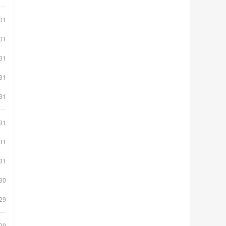
01
01
31
31
31
31
31
31
30
29
29