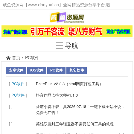
咸鱼资源网【www.xianyuai.cn】全网精品资源分享平台,破解软件,技术源码,火爆项目,工具辅助,这里无所不有。
导航
首页
>
PC软件
安卓软件
iOS软件
PC软件
其它软件
[
PC软件
]
PakePlus v2.2.8（html网页打包工具）
[
PC软件
]
抖音作品监控大师v1.1.0
[ ]
番茄小说下载工具2026.07.18！一键下载全站小说，
免费无广告！‌
[ ]
英雄联盟封三年强登器不需要任何工具的教程