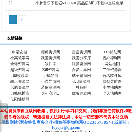
[ ]
小梦音乐下载器v1.0.4.0 高品质MP3下载中文绿色版
1
2
友情链接
申请友链
耀虎资源网
雷霆资源网
115辅助网
小高教学网
我爱资源网
我爱分享库
酷8辅助网
全球资源网
软件库
沈梦资源网
网站地图
超级资源网
235资源网
吾爱共享网
二佳资源网
188收录网
小鹅导航
橘子资源网
吾名软件库
酷玩资源网
小温导航网
dvd资源网
盛创导航网
讯腾资源网
若依资源网
独特吧
小羊辅助网
刀贱贱博客
洛小柒PE
虎爷辅助网
七天辅助网
亿阳辅助网
本站资源来自互联网收集，仅供用于学习和交流，我们尊重任何软件和教
晴
天
周
杰
伦
(
J
a
y
C
h
o
u
)
程作者的版权，请遵循相关法律法规，本站一切资源不代表本站立场
词：周杰伦
2335758544
侵权删帖/违法举报/商务合作/投稿等
事物联系Q
Q
或
邮箱
：
foyeya@qq.com
曲：周杰伦