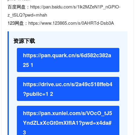
百度网盘：
https://pan.baidu.com/s/1lk2MZeN1P_nGPlO-
z_tSLQ?pwd=mhah
123网盘：
https://www.123865.com/s/0AHRTd-Dsb3A
资源下载
https://pan.quark.cn/s/6d582c382a
25 1
https://drive.uc.cn/s/2a49c518ffeb4
?public=1 2
https://pan.xunlei.com/s/VOcO_tJ5
YndZLxXcGt0mXIfIA1?pwd=x4da#
3