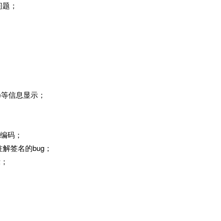
问题；
制)等信息显示；
存编码；
分注解签名的bug；
示；