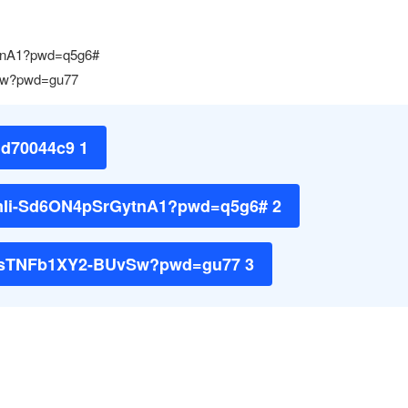
ytnA1?pwd=q5g6#
Sw?pwd=gu77
71d70044c9 1
-mIi-Sd6ON4pSrGytnA1?pwd=q5g6# 2
SgsTNFb1XY2-BUvSw?pwd=gu77 3