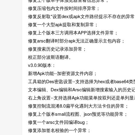
修复压缩包内文件按时间排序异常；
修复反射取*设置dex或apk文件路径提示不存在的异
修复一个大型apk提取和复制异常；
修复上个版本三方调用本APP选择文件异常；
修复arsc翻译时部分apk无法正确显示主包内容；
修复搜索历史记录添加异常；
校正部分波斯语翻译。
v3.0.90版本：
新增Apk功能--加密资源文件内容；
工具箱的Des密匙设置--支持选择为hex或者base64
文本编辑、Dex编辑和Arsc编辑新增搜索输入的历史
右上角设置--支持选择Apk功能菜单按双列还是单列显
修复控制流混淆8.0扁平化遇到大方法卡住的异常；
修复上个版本smali流程图、json预览等功能异常；
修复一个arsc文件回编译bug；
修复添加签名校验的一个异常；