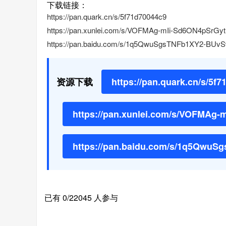
下载链接：
https://pan.quark.cn/s/5f71d70044c9
https://pan.xunlei.com/s/VOFMAg-mIi-Sd6ON4pSrG
https://pan.baidu.com/s/1q5QwuSgsTNFb1XY2-BUv
资源下载
https://pan.quark.cn/s/5f
https://pan.xunlei.com/s/VOFMAg
https://pan.baidu.com/s/1q5Qwu
已有 0/22045 人参与