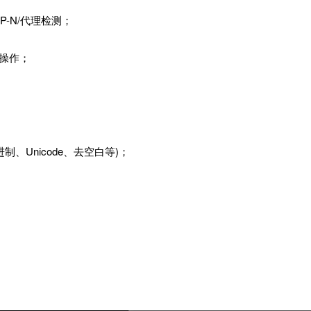
-N/代理检测；
频操作；
进制、Unicode、去空白等)；