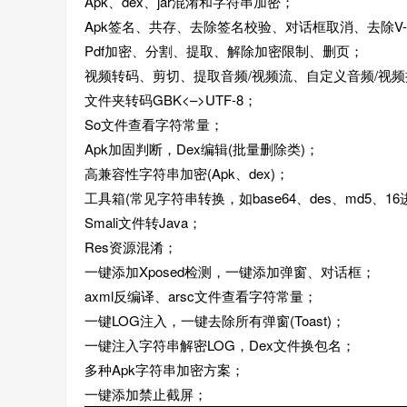
Apk、dex、jar混淆和字符串加密；
Apk签名、共存、去除签名校验、对话框取消、去除V-P
Pdf加密、分割、提取、解除加密限制、删页；
视频转码、剪切、提取音频/视频流、自定义音频/视
文件夹转码GBK<–>UTF-8；
So文件查看字符常量；
Apk加固判断，Dex编辑(批量删除类)；
高兼容性字符串加密(Apk、dex)；
工具箱(常见字符串转换，如base64、des、md5、16
Smali文件转Java；
Res资源混淆；
一键添加Xposed检测，一键添加弹窗、对话框；
axml反编译、arsc文件查看字符常量；
一键LOG注入，一键去除所有弹窗(Toast)；
一键注入字符串解密LOG，Dex文件换包名；
多种Apk字符串加密方案；
一键添加禁止截屏；