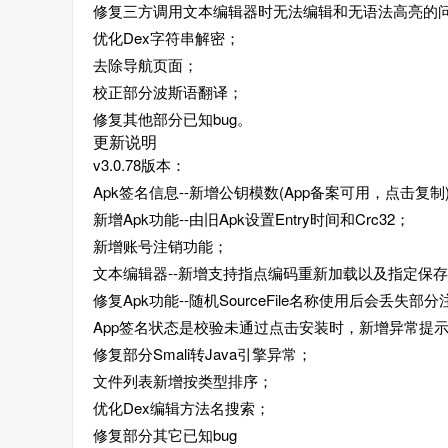
修复三方调用文本编辑器时无法编辑和无语法高亮的
优化Dex字符串解密；
去除导航页面；
校正部分波斯语翻译；
修复其他部分已知bug。
更新说明
v3.0.78版本：
Apk签名信息--新增公钥模数(App备案可用，点击复
新增Apk功能--由旧Apk设置Entry时间和Crc32；
新增账号注销功能；
文本编辑器--新增支持指点编码重新加载以及指定保
修复Apk功能--随机SourceFile名称使用后会丢失部
App签名状态是校验未通过点击安装时，新增异常提
修复部分Smali转Java引擎异常；
文件列表新增按类型排序；
优化Dex编辑方法名搜索；
修复部分其它已知bug