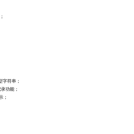
常；
类型字符串；
记录功能；
示；