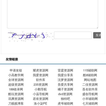
友情链接
申请友链
耀虎资源网
雷霆资源网
115辅助网
小高教学网
我爱资源网
我爱分享库
酷8辅助网
全球资源网
软件库
沈梦资源网
网站地图
超级资源网
235资源网
吾爱共享网
二佳资源网
188收录网
小鹅导航
橘子资源网
吾名软件库
酷玩资源网
小温导航网
dvd资源网
盛创导航网
讯腾资源网
若依资源网
独特吧
小羊辅助网
刀贱贱博客
洛小柒PE
虎爷辅助网
七天辅助网