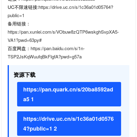
UC不限速链接:
https://drive.uc.cn/s/1c36a01d05764?
public=1
备用链接：
https://pan.xunlei.com/s/VObuw8zQTP6wskghSvpXA5-
VA1?pwd=63py#
百度网盘：
https://pan.baidu.com/s/1n-
TSP2JsKqWuufqBkFIgfA?pwd=g57a
资源下载
https://pan.quark.cn/s/20ba8592ad
a5 1
https://drive.uc.cn/s/1c36a01d0576
4?public=1 2