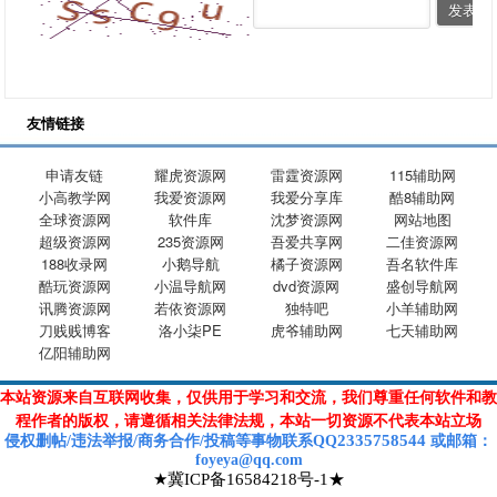
友情链接
申请友链
耀虎资源网
雷霆资源网
115辅助网
小高教学网
我爱资源网
我爱分享库
酷8辅助网
全球资源网
软件库
沈梦资源网
网站地图
超级资源网
235资源网
吾爱共享网
二佳资源网
188收录网
小鹅导航
橘子资源网
吾名软件库
酷玩资源网
小温导航网
dvd资源网
盛创导航网
讯腾资源网
若依资源网
独特吧
小羊辅助网
刀贱贱博客
洛小柒PE
虎爷辅助网
七天辅助网
亿阳辅助网
本站资源来自互联网收集，仅供用于学习和交流，我们尊重任何软件和教
程作者的版权，请遵循相关法律法规，本站一切资源不代表本站立场
2335758544
侵权删帖/违法举报/商务合作/投稿等
事物联系Q
Q
或
邮箱
：
foyeya@qq.com
★冀ICP备16584218号-1★