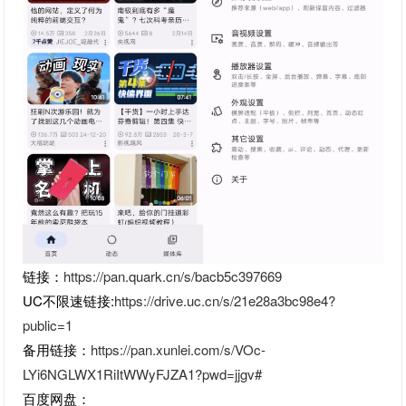
链接：
https://pan.quark.cn/s/bacb5c397669
UC不限速链接:
https://drive.uc.cn/s/21e28a3bc98e4?
public=1
备用链接：
https://pan.xunlei.com/s/VOc-
LYi6NGLWX1RiItWWyFJZA1?pwd=jjgv#
百度网盘：