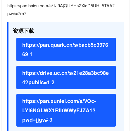
https://pan.baidu.com/s/1J9AjQUYHs2XicD5UH_5TAA?
pwd=7rn7
资源下载
https://pan.quark.cn/s/bacb5c3976
69 1
https://drive.uc.cn/s/21e28a3bc98e
4?public=1 2
https://pan.xunlei.com/s/VOc-
LYi6NGLWX1RiItWWyFJZA1?
pwd=jjgv# 3