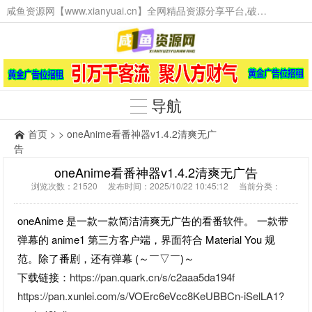
咸鱼资源网【www.xianyuai.cn】全网精品资源分享平台,破解软件,技术源码,火爆项目,工具辅助,这里无所不有。
导航
首页
> > oneAnime看番神器v1.4.2清爽无广
告
oneAnime看番神器v1.4.2清爽无广告
浏览次数：21520 发布时间：2025/10/22 10:45:12 当前分类：
oneAnime 是一款一款简洁清爽无广告的看番软件。 一款带
弹幕的 anime1 第三方客户端，界面符合 Material You 规
范。除了番剧，还有弹幕 (～￣▽￣)～
下载链接：
https://pan.quark.cn/s/c2aaa5da194f
https://pan.xunlei.com/s/VOErc6eVcc8KeUBBCn-iSelLA1?