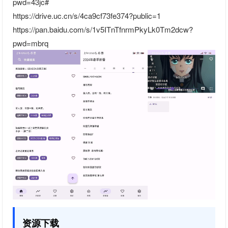
pwd=43jc#
https://drive.uc.cn/s/4ca9cf73fe374?public=1
https://pan.baidu.com/s/1v5ITnTfnrmPkyLk0Tm2dcw?
pwd=mbrq
资源下载