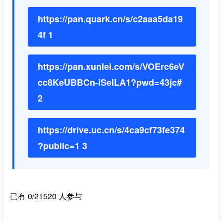
https://pan.quark.cn/s/c2aaa5da19
4f 1
https://pan.xunlei.com/s/VOErc6eV
cc8KeUBBCn-iSelLA1?pwd=43jc#
2
https://drive.uc.cn/s/4ca9cf73fe374
?public=1 3
已有 0/21520 人参与