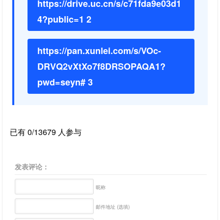
https://drive.uc.cn/s/c71fda9e03d1
4?public=1 2
https://pan.xunlei.com/s/VOc-
DRVQ2vXtXo7f8DRSOPAQA1?
pwd=seyn# 3
已有 0/13679 人参与
发表评论：
昵称
邮件地址 (选填)