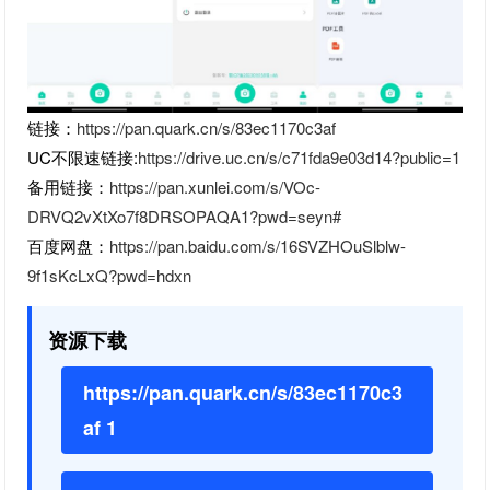
链接：
https://pan.quark.cn/s/83ec1170c3af
UC不限速链接:
https://drive.uc.cn/s/c71fda9e03d14?public=1
备用链接：
https://pan.xunlei.com/s/VOc-
DRVQ2vXtXo7f8DRSOPAQA1?pwd=seyn#
百度网盘：
https://pan.baidu.com/s/16SVZHOuSlblw-
9f1sKcLxQ?pwd=hdxn
资源下载
https://pan.quark.cn/s/83ec1170c3
af 1