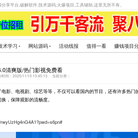
精品资源分享平台,破解软件,技术源码,火爆项目,工具辅助,这里无所不有。
技术学习
网站源码
活动线报
值得一看
赚钱项目
6.0清爽版/热门影视免费看
间：2025/11/10 13:45:13 当前分类：
了电影、电视剧、综艺等等，不仅可以看国内的节目，还有许多热门
切换，保障观影的流畅度。
mrUrwyUzHg4nG4A1?pwd=s6pn#