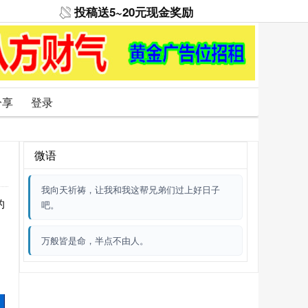
投稿送5~20元现金奖励
分享
登录
微语
我向天祈祷，让我和我这帮兄弟们过上好日子
的
吧。
万般皆是命，半点不由人。