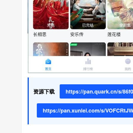
资源下载
https://pan.quark.cn/s/86
https://pan.xunlei.com/s/VOFCR