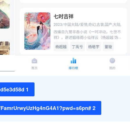
f0d5e3d58d 1
tJWFamrUrwyUzHg4nG4A1?pwd=s6pn# 2