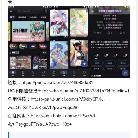
录。
链接：
https://pan.quark.cn/s/e74ff582da31
UC不限速链接:
https://drive.uc.cn/s/749983341a7f4?public=1
备用链接：
https://pan.xunlei.com/s/VOdry6PXJ-
waLGisXhYUwXiGA1?pwd=squ2#
百度网盘：
https://pan.baidu.com/s/1PwrA3_-
AyuPsygeuFRYsUA?pwd=18c4