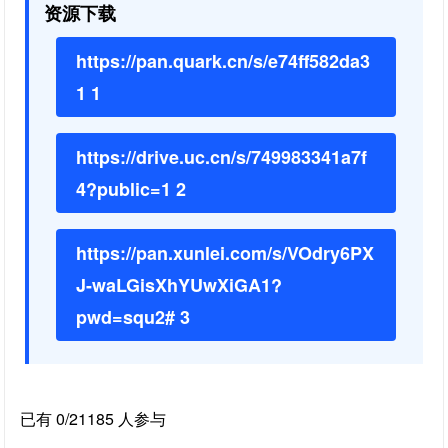
资源下载
https://pan.quark.cn/s/e74ff582da3
1 1
https://drive.uc.cn/s/749983341a7f
4?public=1 2
https://pan.xunlei.com/s/VOdry6PX
J-waLGisXhYUwXiGA1?
pwd=squ2# 3
已有 0/21185 人参与