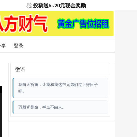
投稿送5~20元现金奖励
分享
登录
微语
我向天祈祷，让我和我这帮兄弟们过上好日子
吧。
万般皆是命，半点不由人。