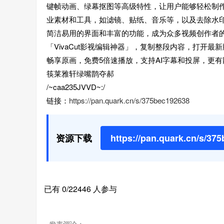
键帧动画、绿幕抠图等高级特性，让用户能够轻松制
业素材和工具，如滤镜、贴纸、音乐等，以及去除水印、
简洁易用的界面和丰富的功能，成为众多视频创作者
「VivaCut影视编辑神器」，复制整段内容，打开最
畅享原画，免费5倍速播放，支持AI字幕和投屏，更有
筷莱雅轩绿嘴鹊夺郝
/~caa235JVVD~:/
链接：
https://pan.quark.cn/s/375bec192638
资源下载
https://pan.quark.cn/s/37
已有 0/22446 人参与