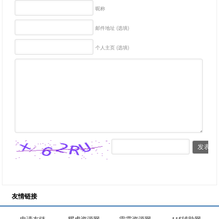
昵称
邮件地址 (选填)
个人主页 (选填)
友情链接
申请友链
耀虎资源网
雷霆资源网
115辅助网