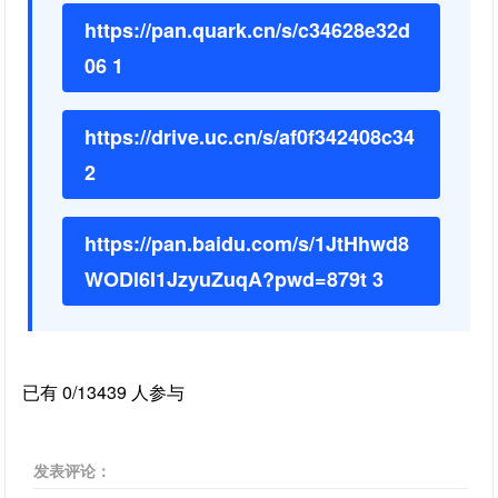
https://pan.quark.cn/s/c34628e32d
06 1
https://drive.uc.cn/s/af0f342408c34
2
https://pan.baidu.com/s/1JtHhwd8
WODl6I1JzyuZuqA?pwd=879t 3
已有 0/13439 人参与
发表评论：