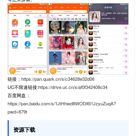
链接：
https://pan.quark.cn/s/c34628e32d06
UC不限速链接:
https://drive.uc.cn/s/af0f342408c34
百度网盘：
https://pan.baidu.com/s/1JtHhwd8WODl6I1JzyuZuqA?
pwd=879t
资源下载