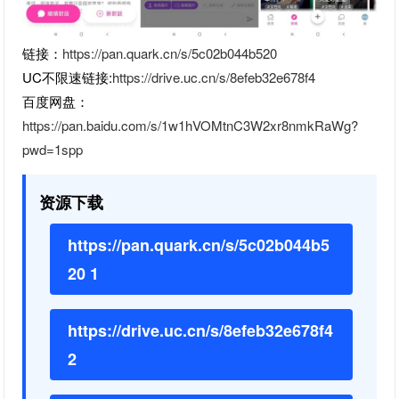
链接：
https://pan.quark.cn/s/5c02b044b520
UC不限速链接:
https://drive.uc.cn/s/8efeb32e678f4
百度网盘：
https://pan.baidu.com/s/1w1hVOMtnC3W2xr8nmkRaWg?
pwd=1spp
资源下载
https://pan.quark.cn/s/5c02b044b5
20 1
https://drive.uc.cn/s/8efeb32e678f4
2