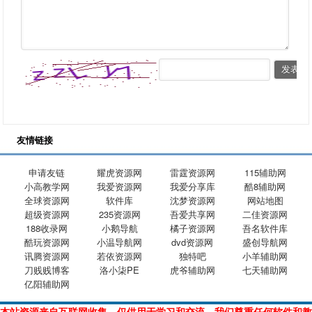
友情链接
申请友链
耀虎资源网
雷霆资源网
115辅助网
小高教学网
我爱资源网
我爱分享库
酷8辅助网
全球资源网
软件库
沈梦资源网
网站地图
超级资源网
235资源网
吾爱共享网
二佳资源网
188收录网
小鹅导航
橘子资源网
吾名软件库
酷玩资源网
小温导航网
dvd资源网
盛创导航网
讯腾资源网
若依资源网
独特吧
小羊辅助网
刀贱贱博客
洛小柒PE
虎爷辅助网
七天辅助网
亿阳辅助网