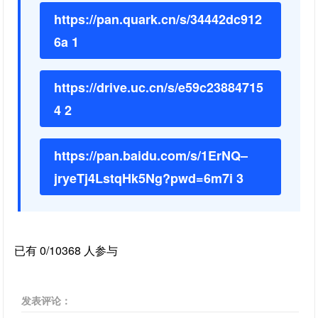
https://pan.quark.cn/s/34442dc912
6a 1
https://drive.uc.cn/s/e59c23884715
4 2
https://pan.baidu.com/s/1ErNQ–
jryeTj4LstqHk5Ng?pwd=6m7i 3
已有 0/10368 人参与
发表评论：