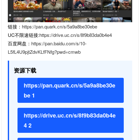
链接：
https://pan.quark.cn/s/5a9a8be30ebe
UC不限速链接:
https://drive.uc.cn/s/8f9b83da0b4e4
百度网盘：
https://pan.baidu.com/s/10-
L5fL4U9pjtZdvKLfFNfg?pwd=cmwb
资源下载
https://pan.quark.cn/s/5a9a8be30e
be 1
https://drive.uc.cn/s/8f9b83da0b4e
4 2