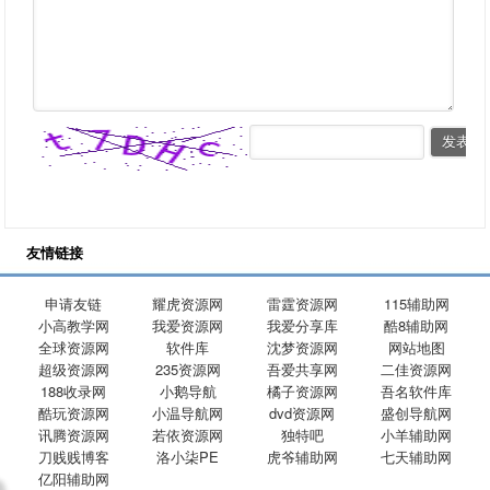
友情链接
申请友链
耀虎资源网
雷霆资源网
115辅助网
小高教学网
我爱资源网
我爱分享库
酷8辅助网
全球资源网
软件库
沈梦资源网
网站地图
超级资源网
235资源网
吾爱共享网
二佳资源网
188收录网
小鹅导航
橘子资源网
吾名软件库
酷玩资源网
小温导航网
dvd资源网
盛创导航网
讯腾资源网
若依资源网
独特吧
小羊辅助网
刀贱贱博客
洛小柒PE
虎爷辅助网
七天辅助网
亿阳辅助网