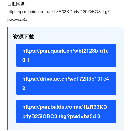
百度网盘：
https://pan.baidu.com/s/1izR33KDb4yD25lQBO3ltkg?
pwd=ba3d
资源下载
https://pan.quark.cn/s/bf2128bfa1e
0 1
https://drive.uc.cn/s/c172ff3b131c4
2
https://pan.baidu.com/s/1izR33KD
b4yD25lQBO3ltkg?pwd=ba3d 3