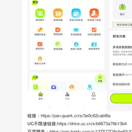
链接：
https://pan.quark.cn/s/3e0c62cabf8a
UC不限速链接:
https://drive.uc.cn/s/b6673a76b13b4
百度网盘：
https://pan.baidu.com/s/13T577Q5r4w63