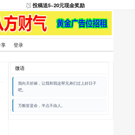
投稿送5~20元现金奖励
分享
登录
微语
我向天祈祷，让我和我这帮兄弟们过上好日子
吧。
万般皆是命，半点不由人。