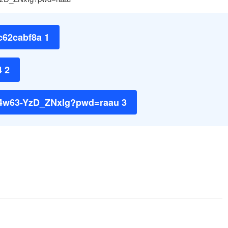
0c62cabf8a 1
4 2
5r4w63-YzD_ZNxIg?pwd=raau 3