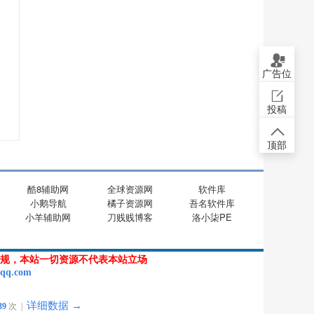
广告位
投稿
顶部
酷8辅助网
全球资源网
软件库
小鹅导航
橘子资源网
吾名软件库
小羊辅助网
刀贱贱博客
洛小柒PE
规，本站一切资源不代表本站立场
qq.com
详细数据 →
39
次 |