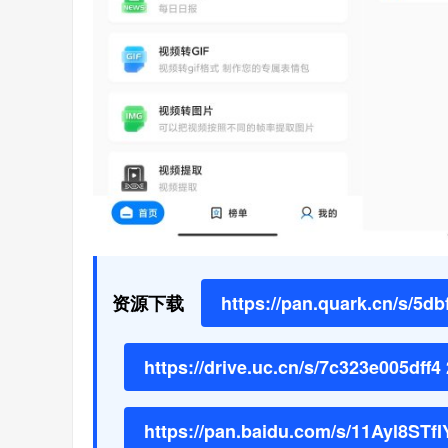
资源下载
https://pan.quark.cn/s/5db
https://drive.uc.cn/s/7c323e005dff4 
https://pan.baidu.com/s/11Ayl8ST