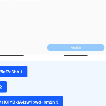
f5af7e3bb 1
2
fIY1IGIYBkIA4zw?pwd=bm2n 3