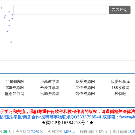
115辅助网
小高教学网
我爱资源网
我爱分享库
235资源网
吾爱共享网
二佳资源网
188收录网
盛创导航网
讯腾资源网
若依资源网
独特吧
于学习和交流，我们尊重任何软件和教程作者的版权，请遵循相关法律法
2335758544
帖/违法举报/商务合作/投稿等
事物联系Q
Q
或
邮箱
：foyeya@
★冀ICP备16584218号-1★
在线
30
人 | 今日访问
7,089
次 | 今日访客
1,898
人 | 昨日访问
7,425
次 | 累计访问
28,2