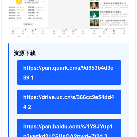
资源下载
https://pan.quark.cn/s/9d953b4d3e
39 1
https://drive.uc.cn/s/366cc9e54dd4
4 2
https://pan.baidu.com/s/1YSJYup1
p3ywtkd21C6HsQA?pwd=7t2d 3