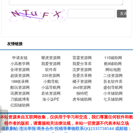
友情链接
申请友链
耀虎资源网
雷霆资源网
115辅助网
小高教学网
我爱资源网
我爱分享库
酷8辅助网
全球资源网
软件库
沈梦资源网
网站地图
超级资源网
235资源网
吾爱共享网
二佳资源网
188收录网
小鹅导航
橘子资源网
吾名软件库
酷玩资源网
小温导航网
dvd资源网
盛创导航网
讯腾资源网
若依资源网
独特吧
小羊辅助网
刀贱贱博客
洛小柒PE
虎爷辅助网
七天辅助网
亿阳辅助网
本站资源来自互联网收集，仅供用于学习和交流，我们尊重任何软件和教
程作者的版权，请遵循相关法律法规，本站一切资源不代表本站立场
2335758544
侵权删帖/违法举报/商务合作/投稿等
事物联系Q
Q
或
邮箱
：