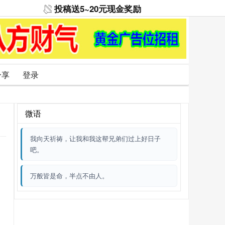
投稿送5~20元现金奖励
分享
登录
微语
我向天祈祷，让我和我这帮兄弟们过上好日子
吧。
万般皆是命，半点不由人。