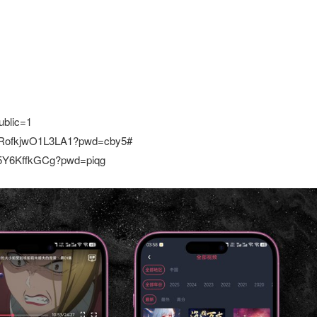
ublic=1
ZsRofkjwO1L3LA1?pwd=cby5#
E5Y6KffkGCg?pwd=piqg