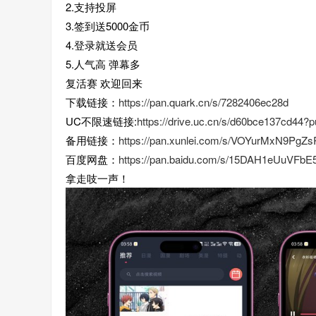
2.支持投屏
3.签到送5000金币
4.登录就送会员
5.人气高 弹幕多
复活赛 欢迎回来
下载链接：
https://pan.quark.cn/s/7282406ec28d
UC不限速链接:
https://drive.uc.cn/s/d60bce137cd44?p
备用链接：
https://pan.xunlei.com/s/VOYurMxN9Pg
百度网盘：
https://pan.baidu.com/s/15DAH1eUuVFb
拿走吱一声！