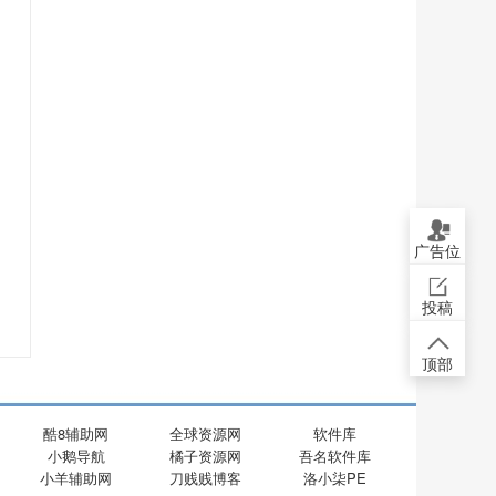
广告位
投稿
顶部
酷8辅助网
全球资源网
软件库
小鹅导航
橘子资源网
吾名软件库
小羊辅助网
刀贱贱博客
洛小柒PE