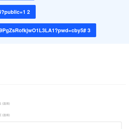
4?public=1 2
MxN9PgZsRofkjwO1L3LA1?pwd=cby5# 3
 (选填)
 (选填)