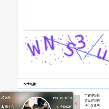
友情链接
申请友链
耀虎资源网
雷霆资源网
晴天
00:00 / 00:00
沈梦资源网
网站地图
超级资源网
酷玩资源网
小温导航网
dvd资源网
周杰伦
专辑循环