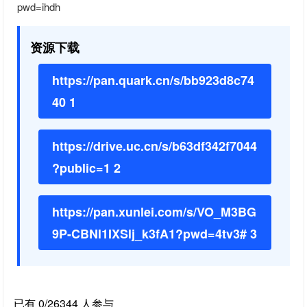
pwd=ihdh
资源下载
https://pan.quark.cn/s/bb923d8c74
40 1
https://drive.uc.cn/s/b63df342f7044
?public=1 2
https://pan.xunlei.com/s/VO_M3BG
9P-CBNl1IXSlj_k3fA1?pwd=4tv3# 3
已有 0/26344 人参与