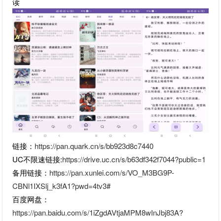
读
链接：
https://pan.quark.cn/s/bb923d8c7440
UC不限速链接:
https://drive.uc.cn/s/b63df342f7044?public=1
备用链接：
https://pan.xunlei.com/s/VO_M3BG9P-
CBNl1IXSlj_k3fA1?pwd=4tv3#
百度网盘：
https://pan.baidu.com/s/1iZgdAVtjaMPM8wInJbj83A?