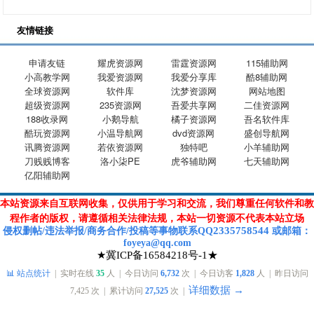
友情链接
申请友链
耀虎资源网
雷霆资源网
115辅助网
小高教学网
我爱资源网
我爱分享库
酷8辅助网
全球资源网
软件库
沈梦资源网
网站地图
超级资源网
235资源网
吾爱共享网
二佳资源网
188收录网
小鹅导航
橘子资源网
吾名软件库
酷玩资源网
小温导航网
dvd资源网
盛创导航网
讯腾资源网
若依资源网
独特吧
小羊辅助网
刀贱贱博客
洛小柒PE
虎爷辅助网
七天辅助网
亿阳辅助网
本站资源来自互联网收集，仅供用于学习和交流，我们尊重任何软件和教
程作者的版权，请遵循相关法律法规，本站一切资源不代表本站立场
2335758544
侵权删帖/违法举报/商务合作/投稿等
事物联系Q
Q
或
邮箱
：
foyeya@qq.com
★冀ICP备16584218号-1★
📊 站点统计
| 实时在线
35
人 | 今日访问
6,732
次 | 今日访客
1,828
人 | 昨日访问
详细数据 →
7,425
次 | 累计访问
27,525
次 |