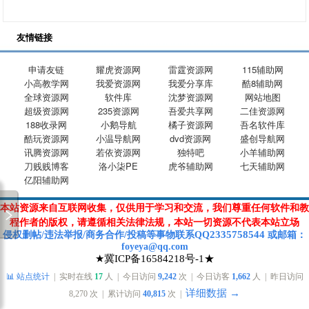
友情链接
申请友链
耀虎资源网
雷霆资源网
115辅助网
小高教学网
我爱资源网
我爱分享库
酷8辅助网
全球资源网
软件库
沈梦资源网
网站地图
超级资源网
235资源网
吾爱共享网
二佳资源网
188收录网
小鹅导航
橘子资源网
吾名软件库
酷玩资源网
小温导航网
dvd资源网
盛创导航网
讯腾资源网
若依资源网
独特吧
小羊辅助网
刀贱贱博客
洛小柒PE
虎爷辅助网
七天辅助网
亿阳辅助网
本站资源来自互联网收集，仅供用于学习和交流，我们尊重任何软件和教
程作者的版权，请遵循相关法律法规，本站一切资源不代表本站立场
2335758544
侵权删帖/违法举报/商务合作/投稿等
事物联系Q
Q
或
邮箱
：
foyeya@qq.com
★冀ICP备16584218号-1★
📊 站点统计
| 实时在线
17
人 | 今日访问
9,242
次 | 今日访客
1,662
人 | 昨日访问
详细数据 →
8,270
次 | 累计访问
40,815
次 |