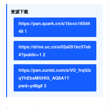
资源下载
https://pan.quark.cn/s/1bccc165d4
48 1
https://drive.uc.cn/s/02a051bc57eb
4?public=1 2
https://pan.xunlei.com/s/VO_frqGlz
qYhEbaMGHiG_AQ8A1?
pwd=yd8g# 3