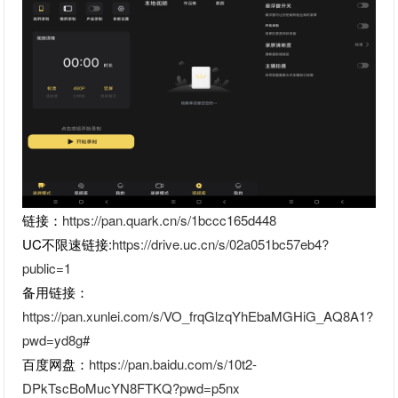
链接：
https://pan.quark.cn/s/1bccc165d448
UC不限速链接:
https://drive.uc.cn/s/02a051bc57eb4?
public=1
备用链接：
https://pan.xunlei.com/s/VO_frqGlzqYhEbaMGHiG_AQ8A1?
pwd=yd8g#
百度网盘：
https://pan.baidu.com/s/10t2-
DPkTscBoMucYN8FTKQ?pwd=p5nx