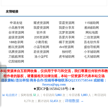
友情链接
申请友链
耀虎资源网
雷霆资源网
115辅助网
小高教学网
我爱资源网
我爱分享库
酷8辅助网
全球资源网
软件库
沈梦资源网
网站地图
超级资源网
235资源网
吾爱共享网
二佳资源网
188收录网
小鹅导航
橘子资源网
吾名软件库
酷玩资源网
小温导航网
dvd资源网
盛创导航网
讯腾资源网
若依资源网
独特吧
小羊辅助网
刀贱贱博客
洛小柒PE
虎爷辅助网
七天辅助网
亿阳辅助网
本站资源来自互联网收集，仅供用于学习和交流，我们尊重任何软件和教
程作者的版权，请遵循相关法律法规，本站一切资源不代表本站立场
2335758544
侵权删帖/违法举报/商务合作/投稿等
事物联系Q
Q
或
邮箱
：
foyeya@qq.com
★冀ICP备16584218号-1★
📊 站点统计
| 实时在线
32
人 | 今日访问
5,061
次 | 今日访客
1,083
人 | 昨日访问
详细数据 →
8,270
次 | 累计访问
32,453
次 |