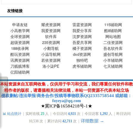
友情链接
申请友链
耀虎资源网
雷霆资源网
115辅助网
小高教学网
我爱资源网
我爱分享库
酷8辅助网
全球资源网
软件库
沈梦资源网
网站地图
超级资源网
235资源网
吾爱共享网
二佳资源网
188收录网
小鹅导航
橘子资源网
吾名软件库
酷玩资源网
小温导航网
dvd资源网
盛创导航网
讯腾资源网
若依资源网
独特吧
小羊辅助网
刀贱贱博客
洛小柒PE
虎爷辅助网
七天辅助网
亿阳辅助网
本站资源来自互联网收集，仅供用于学习和交流，我们尊重任何软件和教
程作者的版权，请遵循相关法律法规，本站一切资源不代表本站立场
2335758544
侵权删帖/违法举报/商务合作/投稿等
事物联系Q
Q
或
邮箱
：
foyeya@qq.com
★冀ICP备16584218号-1★
📊 站点统计
| 实时在线
25
人 | 今日访问
4,921
次 | 今日访客
1,292
人 | 昨日访问
详细数据 →
10,538
次 | 累计访问
42,711
次 |