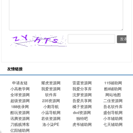
友情链接
申请友链
耀虎资源网
雷霆资源网
115辅助网
小高教学网
我爱资源网
我爱分享库
酷8辅助网
全球资源网
软件库
沈梦资源网
网站地图
超级资源网
235资源网
吾爱共享网
二佳资源网
188收录网
小鹅导航
橘子资源网
吾名软件库
酷玩资源网
小温导航网
dvd资源网
盛创导航网
讯腾资源网
若依资源网
独特吧
小羊辅助网
刀贱贱博客
洛小柒PE
虎爷辅助网
七天辅助网
亿阳辅助网