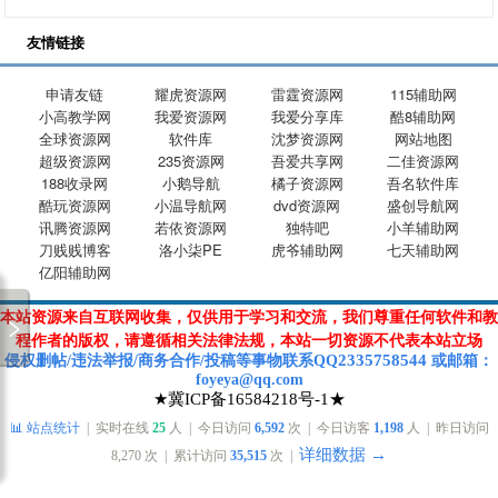
友情链接
申请友链
耀虎资源网
雷霆资源网
115辅助网
小高教学网
我爱资源网
我爱分享库
酷8辅助网
全球资源网
软件库
沈梦资源网
网站地图
超级资源网
235资源网
吾爱共享网
二佳资源网
188收录网
小鹅导航
橘子资源网
吾名软件库
酷玩资源网
小温导航网
dvd资源网
盛创导航网
讯腾资源网
若依资源网
独特吧
小羊辅助网
刀贱贱博客
洛小柒PE
虎爷辅助网
七天辅助网
亿阳辅助网
本站资源来自互联网收集，仅供用于学习和交流，我们尊重任何软件和教
程作者的版权，请遵循相关法律法规，本站一切资源不代表本站立场
2335758544
侵权删帖/违法举报/商务合作/投稿等
事物联系Q
Q
或
邮箱
：
foyeya@qq.com
★冀ICP备16584218号-1★
📊 站点统计
| 实时在线
25
人 | 今日访问
6,592
次 | 今日访客
1,198
人 | 昨日访问
详细数据 →
8,270
次 | 累计访问
35,515
次 |