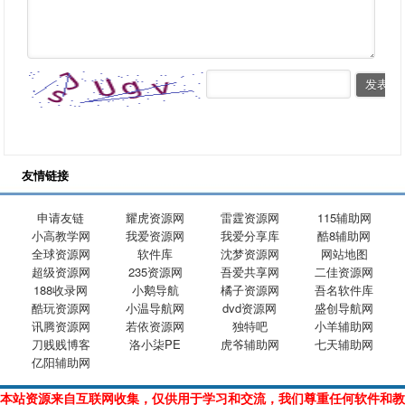
友情链接
申请友链
耀虎资源网
雷霆资源网
115辅助网
小高教学网
我爱资源网
我爱分享库
酷8辅助网
全球资源网
软件库
沈梦资源网
网站地图
超级资源网
235资源网
吾爱共享网
二佳资源网
188收录网
小鹅导航
橘子资源网
吾名软件库
酷玩资源网
小温导航网
dvd资源网
盛创导航网
讯腾资源网
若依资源网
独特吧
小羊辅助网
刀贱贱博客
洛小柒PE
虎爷辅助网
七天辅助网
亿阳辅助网
本站资源来自互联网收集，仅供用于学习和交流，我们尊重任何软件和教