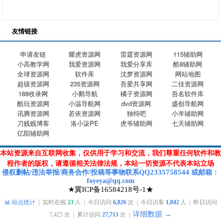
友情链接
申请友链
耀虎资源网
雷霆资源网
115辅助网
小高教学网
我爱资源网
我爱分享库
酷8辅助网
全球资源网
软件库
沈梦资源网
网站地图
超级资源网
235资源网
吾爱共享网
二佳资源网
188收录网
小鹅导航
橘子资源网
吾名软件库
酷玩资源网
小温导航网
dvd资源网
盛创导航网
讯腾资源网
若依资源网
独特吧
小羊辅助网
刀贱贱博客
洛小柒PE
虎爷辅助网
七天辅助网
亿阳辅助网
本站资源来自互联网收集，仅供用于学习和交流，我们尊重任何软件和教
程作者的版权，请遵循相关法律法规，本站一切资源不代表本站立场
2335758544
侵权删帖/违法举报/商务合作/投稿等
事物联系Q
Q
或
邮箱
：
foyeya@qq.com
★冀ICP备16584218号-1★
📊 站点统计
| 实时在线
23
人 | 今日访问
6,826
次 | 今日访客
1,842
人 | 昨日访问
详细数据 →
7,425
次 | 累计访问
27,713
次 |