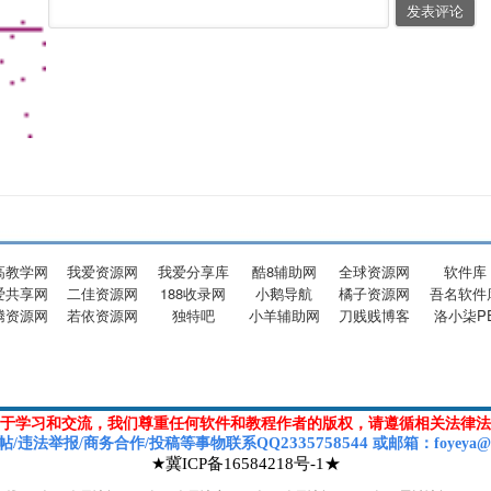
高教学网
我爱资源网
我爱分享库
酷8辅助网
全球资源网
软件库
爱共享网
二佳资源网
188收录网
小鹅导航
橘子资源网
吾名软件
腾资源网
若依资源网
独特吧
小羊辅助网
刀贱贱博客
洛小柒P
于学习和交流，我们尊重任何软件和教程作者的版权，请遵循相关法律法
2335758544
帖/违法举报/商务合作/投稿等
事物联系Q
Q
或
邮箱
：foyeya@
★冀ICP备16584218号-1★