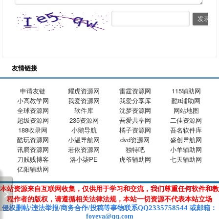
友情链接
申请友链
耀虎资源网
雷霆资源网
115辅助网
小高教学网
我爱资源网
我爱分享库
酷8辅助网
全球资源网
软件库
沈梦资源网
网站地图
超级资源网
235资源网
吾爱共享网
二佳资源网
188收录网
小鹅导航
橘子资源网
吾名软件库
酷玩资源网
小温导航网
dvd资源网
盛创导航网
讯腾资源网
若依资源网
独特吧
小羊辅助网
刀贱贱博客
洛小柒PE
虎爷辅助网
七天辅助网
亿阳辅助网
本站资源来自互联网收集，仅供用于学习和交流，我们尊重任何软件和教
程作者的版权，请遵循相关法律法规，本站一切资源不代表本站立场
2335758544
侵权删帖/违法举报/商务合作/投稿等
事物联系Q
Q
或
邮箱
：
foyeya@qq.com