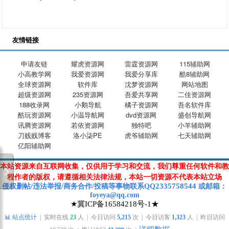
友情链接
申请友链
耀虎资源网
雷霆资源网
115辅助网
小高教学网
我爱资源网
我爱分享库
酷8辅助网
全球资源网
软件库
沈梦资源网
网站地图
超级资源网
235资源网
吾爱共享网
二佳资源网
188收录网
小鹅导航
橘子资源网
吾名软件库
酷玩资源网
小温导航网
dvd资源网
盛创导航网
讯腾资源网
若依资源网
独特吧
小羊辅助网
刀贱贱博客
洛小柒PE
虎爷辅助网
七天辅助网
亿阳辅助网
本站资源来自互联网收集，仅供用于学习和交流，我们尊重任何软件和教
程作者的版权，请遵循相关法律法规，本站一切资源不代表本站立场
2335758544
侵权删帖/违法举报/商务合作/投稿等
事物联系Q
Q
或
邮箱
：
foyeya@qq.com
★冀ICP备16584218号-1★
📊 站点统计
| 实时在线
23
人 | 今日访问
5,215
次 | 今日访客
1,323
人 | 昨日访问