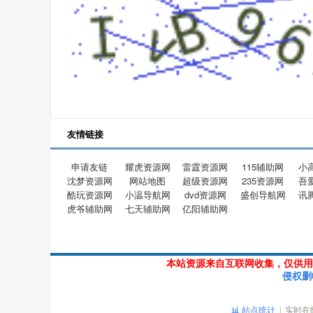
友情链接
申请友链
耀虎资源网
雷霆资源网
115辅助网
小
沈梦资源网
网站地图
超级资源网
235资源网
吾
酷玩资源网
小温导航网
dvd资源网
盛创导航网
讯
虎爷辅助网
七天辅助网
亿阳辅助网
本站资源来自互联网收集，仅供用
侵权删
📊 站点统计
| 实时