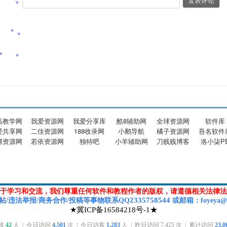
高教学网
我爱资源网
我爱分享库
酷8辅助网
全球资源网
软件库
爱共享网
二佳资源网
188收录网
小鹅导航
橘子资源网
吾名软件
腾资源网
若依资源网
独特吧
小羊辅助网
刀贱贱博客
洛小柒P
于学习和交流，我们尊重任何软件和教程作者的版权，请遵循相关法律法
2335758544
帖/违法举报/商务合作/投稿等
事物联系Q
Q
或
邮箱
：foyeya@
★冀ICP备16584218号-1★
在线
42
人 | 今日访问
4,501
次 | 今日访客
1,283
人 | 昨日访问
7,425
次 | 累计访问
23,0