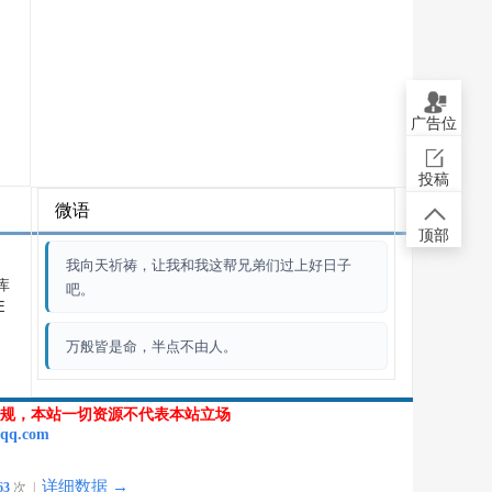
广告位
投稿
微语
顶部
我向天祈祷，让我和我这帮兄弟们过上好日子
库
吧。
E
万般皆是命，半点不由人。
规，本站一切资源不代表本站立场
qq.com
详细数据 →
63
次 |