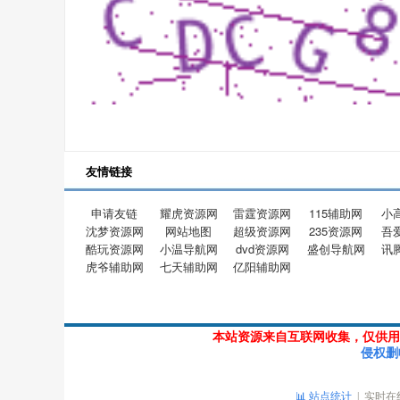
友情链接
申请友链
耀虎资源网
雷霆资源网
115辅助网
小
沈梦资源网
网站地图
超级资源网
235资源网
吾
酷玩资源网
小温导航网
dvd资源网
盛创导航网
讯
虎爷辅助网
七天辅助网
亿阳辅助网
本站资源来自互联网收集，仅供用
侵权删
📊 站点统计
| 实时