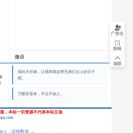
广告位
投稿
微语
顶部
我向天祈祷，让我和我这帮兄弟们过上好日子
库
吧。
E
万般皆是命，半点不由人。
规，本站一切资源不代表本站立场
qq.com
详细数据 →
29
次 |