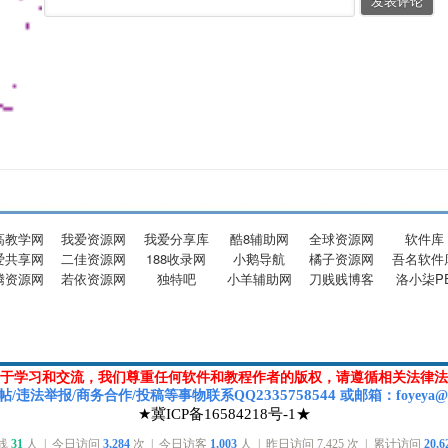
高教学网
我爱资源网
我爱分享库
酷8辅助网
全球资源网
软件库
爱共享网
二佳资源网
188收录网
小鹅导航
橘子资源网
吾名软件
腾资源网
若依资源网
独特吧
小羊辅助网
刀贱贱博客
洛小柒P
于学习和交流，我们尊重任何软件和教程作者的版权，请遵循相关法律法
2335758544
帖/违法举报/商务合作/投稿等
事物联系Q
Q
或
邮箱
：foyeya@
★冀ICP备16584218号-1★
在线
31
人 | 今日访问
3,284
次 | 今日访客
1,003
人 | 昨日访问
7,425
次 | 累计访问
20,6