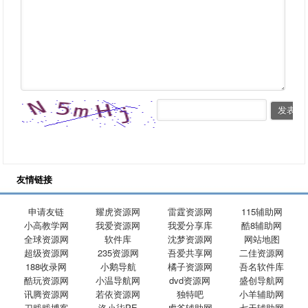
友情链接
申请友链
耀虎资源网
雷霆资源网
115辅助网
小高教学网
我爱资源网
我爱分享库
酷8辅助网
全球资源网
软件库
沈梦资源网
网站地图
超级资源网
235资源网
吾爱共享网
二佳资源网
188收录网
小鹅导航
橘子资源网
吾名软件库
酷玩资源网
小温导航网
dvd资源网
盛创导航网
讯腾资源网
若依资源网
独特吧
小羊辅助网
刀贱贱博客
洛小柒PE
虎爷辅助网
七天辅助网