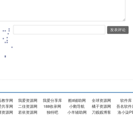
高教学网
我爱资源网
我爱分享库
酷8辅助网
全球资源网
软件库
爱共享网
二佳资源网
188收录网
小鹅导航
橘子资源网
吾名软件
腾资源网
若依资源网
独特吧
小羊辅助网
刀贱贱博客
洛小柒P