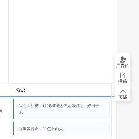
广告位
投稿
微语
顶部
我向天祈祷，让我和我这帮兄弟们过上好日子
库
吧。
E
万般皆是命，半点不由人。