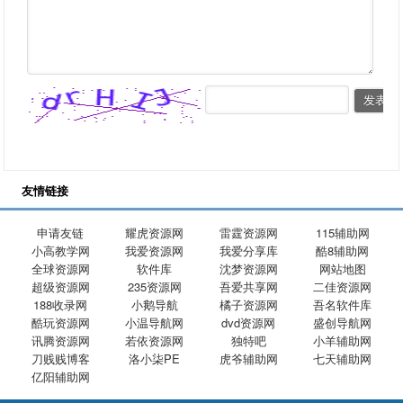
友情链接
申请友链
耀虎资源网
雷霆资源网
115辅助网
小高教学网
我爱资源网
我爱分享库
酷8辅助网
全球资源网
软件库
沈梦资源网
网站地图
超级资源网
235资源网
吾爱共享网
二佳资源网
188收录网
小鹅导航
橘子资源网
吾名软件库
酷玩资源网
小温导航网
dvd资源网
盛创导航网
讯腾资源网
若依资源网
独特吧
小羊辅助网
刀贱贱博客
洛小柒PE
虎爷辅助网
七天辅助网
亿阳辅助网