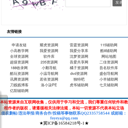
友情链接
申请友链
耀虎资源网
雷霆资源网
115辅助网
小高教学网
我爱资源网
我爱分享库
酷8辅助网
全球资源网
软件库
沈梦资源网
网站地图
超级资源网
235资源网
吾爱共享网
二佳资源网
188收录网
小鹅导航
橘子资源网
吾名软件库
酷玩资源网
小温导航网
dvd资源网
盛创导航网
讯腾资源网
若依资源网
独特吧
小羊辅助网
刀贱贱博客
洛小柒PE
虎爷辅助网
七天辅助网
亿阳辅助网
本站资源来自互联网收集，仅供用于学习和交流，我们尊重任何软件和教
程作者的版权，请遵循相关法律法规，本站一切资源不代表本站立场
2335758544
侵权删帖/违法举报/商务合作/投稿等
事物联系Q
Q
或
邮箱
：
foyeya@qq.com
★冀ICP备16584218号-1★