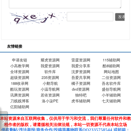
友情链接
申请友链
耀虎资源网
雷霆资源网
115辅助网
小高教学网
我爱资源网
我爱分享库
酷8辅助网
全球资源网
软件库
沈梦资源网
网站地图
超级资源网
235资源网
吾爱共享网
二佳资源网
188收录网
小鹅导航
橘子资源网
吾名软件库
酷玩资源网
小温导航网
dvd资源网
盛创导航网
讯腾资源网
若依资源网
独特吧
小羊辅助网
刀贱贱博客
洛小柒PE
虎爷辅助网
七天辅助网
亿阳辅助网
本站资源来自互联网收集，仅供用于学习和交流，我们尊重任何软件和教
程作者的版权，请遵循相关法律法规，本站一切资源不代表本站立场
2335758544
侵权删帖/违法举报/商务合作/投稿等
事物联系Q
Q
或
邮箱
：