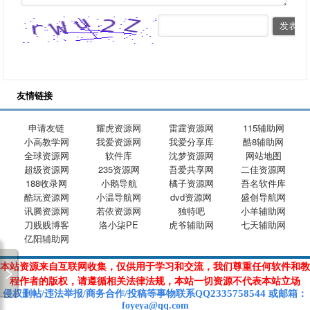
友情链接
申请友链
耀虎资源网
雷霆资源网
115辅助网
小高教学网
我爱资源网
我爱分享库
酷8辅助网
全球资源网
软件库
沈梦资源网
网站地图
超级资源网
235资源网
吾爱共享网
二佳资源网
188收录网
小鹅导航
橘子资源网
吾名软件库
酷玩资源网
小温导航网
dvd资源网
盛创导航网
讯腾资源网
若依资源网
独特吧
小羊辅助网
刀贱贱博客
洛小柒PE
虎爷辅助网
七天辅助网
亿阳辅助网
本站资源来自互联网收集，仅供用于学习和交流，我们尊重任何软件和教
程作者的版权，请遵循相关法律法规，本站一切资源不代表本站立场
2335758544
侵权删帖/违法举报/商务合作/投稿等
事物联系Q
Q
或
邮箱
：
foyeya@qq.com