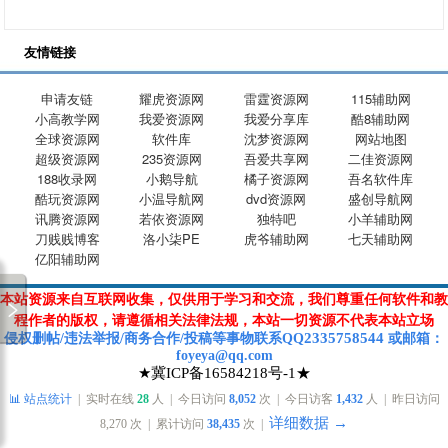
友情链接
申请友链
耀虎资源网
雷霆资源网
115辅助网
小高教学网
我爱资源网
我爱分享库
酷8辅助网
全球资源网
软件库
沈梦资源网
网站地图
超级资源网
235资源网
吾爱共享网
二佳资源网
188收录网
小鹅导航
橘子资源网
吾名软件库
酷玩资源网
小温导航网
dvd资源网
盛创导航网
讯腾资源网
若依资源网
独特吧
小羊辅助网
刀贱贱博客
洛小柒PE
虎爷辅助网
七天辅助网
亿阳辅助网
本站资源来自互联网收集，仅供用于学习和交流，我们尊重任何软件和教
程作者的版权，请遵循相关法律法规，本站一切资源不代表本站立场
2335758544
侵权删帖/违法举报/商务合作/投稿等
事物联系Q
Q
或
邮箱
：
foyeya@qq.com
★冀ICP备16584218号-1★
📊 站点统计
| 实时在线
28
人 | 今日访问
8,052
次 | 今日访客
1,432
人 | 昨日访问
详细数据 →
8,270
次 | 累计访问
38,435
次 |