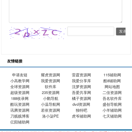
友情链接
申请友链
耀虎资源网
雷霆资源网
115辅助网
小高教学网
我爱资源网
我爱分享库
酷8辅助网
全球资源网
软件库
沈梦资源网
网站地图
超级资源网
235资源网
吾爱共享网
二佳资源网
188收录网
小鹅导航
橘子资源网
吾名软件库
酷玩资源网
小温导航网
dvd资源网
盛创导航网
讯腾资源网
若依资源网
独特吧
小羊辅助网
刀贱贱博客
洛小柒PE
虎爷辅助网
七天辅助网
亿阳辅助网