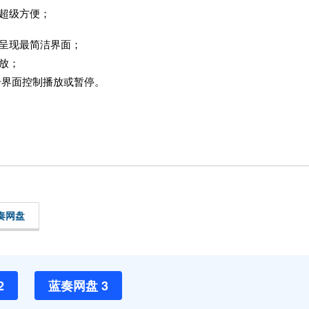
超级方便；
呈现最简洁界面；
放；
击界面控制播放或暂停。
奏网盘
2
蓝奏网盘 3