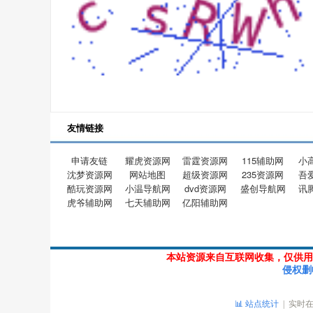
友情链接
申请友链
耀虎资源网
雷霆资源网
115辅助网
小
沈梦资源网
网站地图
超级资源网
235资源网
吾
酷玩资源网
小温导航网
dvd资源网
盛创导航网
讯
虎爷辅助网
七天辅助网
亿阳辅助网
本站资源来自互联网收集，仅供用
侵权删
📊 站点统计
| 实时