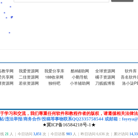
高教学网
我爱资源网
我爱分享库
酷8辅助网
全球资源网
软件库
爱共享网
二佳资源网
188收录网
小鹅导航
橘子资源网
吾名软件
腾资源网
若依资源网
独特吧
小羊辅助网
刀贱贱博客
洛小柒P
于学习和交流，我们尊重任何软件和教程作者的版权，请遵循相关法律法
2335758544
帖/违法举报/商务合作/投稿等
事物联系Q
Q
或
邮箱
：foyeya@
★冀ICP备16584218号-1★
在线
21
人 | 今日访问
3,851
次 | 今日访客
903
人 | 昨日访问
6,636
次 | 累计访问
14,33