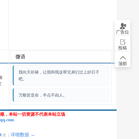
广告位
投稿
微语
顶部
我向天祈祷，让我和我这帮兄弟们过上好日子
库
吧。
E
万般皆是命，半点不由人。
规，本站一切资源不代表本站立场
qq.com
详细数据 →
8
次 |