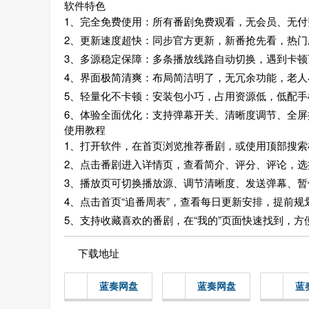
软件特色
1、完全免费使用：所有番剧免费观看，无会员、无
2、更新速度超快：同步官方更新，新番抢先看，热门
3、多源稳定保障：多条播放线路自动切换，遇到卡
4、界面极简清爽：布局简洁明了，无冗余功能，老人
5、轻量化不卡顿：安装包小巧，占用资源低，低配手
6、体验全面优化：支持弹幕开关、清晰度调节、全
使用教程
1、打开软件，在首页浏览推荐番剧，或使用顶部搜索
2、点击番剧进入详情页，查看简介、评分、评论，选
3、播放页可切换播放源、调节清晰度、发送弹幕、暂
4、点击首页“追番周表”，查看每日更新安排，提前规
5、支持收藏喜欢的番剧，在“我的”页面快速找到，方
下载地址
蓝奏网盘
蓝奏网盘
蓝