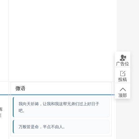
广告位
投稿
微语
顶部
我向天祈祷，让我和我这帮兄弟们过上好日子
库
吧。
E
万般皆是命，半点不由人。