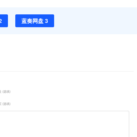
2
蓝奏网盘 3
 (选填)
 (选填)