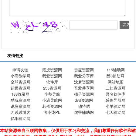
友情链接
申请友链
耀虎资源网
雷霆资源网
115辅助网
小高教学网
我爱资源网
我爱分享库
酷8辅助网
全球资源网
软件库
沈梦资源网
网站地图
超级资源网
235资源网
吾爱共享网
二佳资源网
188收录网
小鹅导航
橘子资源网
吾名软件库
酷玩资源网
小温导航网
dvd资源网
盛创导航网
讯腾资源网
若依资源网
独特吧
小羊辅助网
刀贱贱博客
洛小柒PE
虎爷辅助网
七天辅助网
亿阳辅助网
本站资源来自互联网收集，仅供用于学习和交流，我们尊重任何软件和教