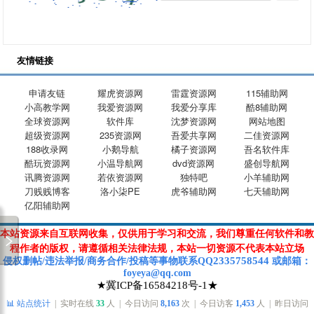
友情链接
申请友链
耀虎资源网
雷霆资源网
115辅助网
小高教学网
我爱资源网
我爱分享库
酷8辅助网
全球资源网
软件库
沈梦资源网
网站地图
超级资源网
235资源网
吾爱共享网
二佳资源网
188收录网
小鹅导航
橘子资源网
吾名软件库
酷玩资源网
小温导航网
dvd资源网
盛创导航网
讯腾资源网
若依资源网
独特吧
小羊辅助网
刀贱贱博客
洛小柒PE
虎爷辅助网
七天辅助网
亿阳辅助网
本站资源来自互联网收集，仅供用于学习和交流，我们尊重任何软件和教
程作者的版权，请遵循相关法律法规，本站一切资源不代表本站立场
2335758544
侵权删帖/违法举报/商务合作/投稿等
事物联系Q
Q
或
邮箱
：
foyeya@qq.com
★冀ICP备16584218号-1★
📊 站点统计
| 实时在线
33
人 | 今日访问
8,163
次 | 今日访客
1,453
人 | 昨日访问