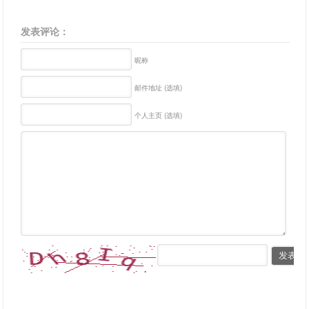
发表评论：
昵称
邮件地址 (选填)
个人主页 (选填)