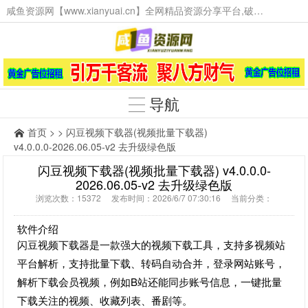
咸鱼资源网【www.xianyuai.cn】全网精品资源分享平台,破解软件,技术源码,火爆项目,工具辅助,这里无所不有。
导航
首页
> > 闪豆视频下载器(视频批量下载器)
v4.0.0.0-2026.06.05-v2 去升级绿色版
闪豆视频下载器(视频批量下载器) v4.0.0.0-
2026.06.05-v2 去升级绿色版
浏览次数：15372 发布时间：2026/6/7 07:30:16 当前分类：
软件介绍
闪豆视频下载器是一款强大的视频下载工具，支持多视频站
平台解析，支持批量下载、转码自动合并，登录网站账号，
解析下载会员视频，例如B站还能同步账号信息，一键批量
下载关注的视频、收藏列表、番剧等。